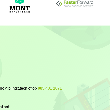
allo@blinqx.tech of op
085 401 1671
ntact