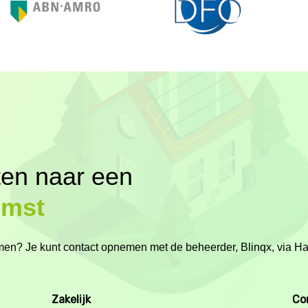
ten naar een
omst
nemen? Je kunt contact opnemen met de beheerder, Blinqx, via H
Zakelijk
Co