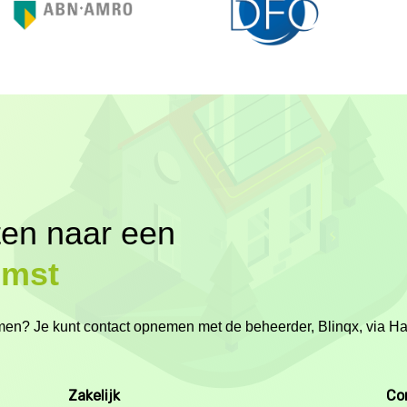
ten naar een
omst
nemen? Je kunt contact opnemen met de beheerder, Blinqx, via H
Zakelijk
Co