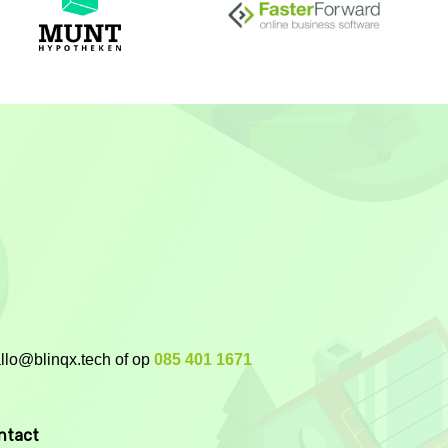
allo@blinqx.tech of op
085 401 1671
ntact